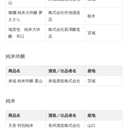
山
燦爛 純米大吟醸 夢
株式会社外池酒造
栃木
ささら
店
地雷也 純米大吟
株式会社新澤醸造
宮城
醸 辛口
店
純米吟醸
商品名
酒造／出品者名
産地
来福 純米吟醸 愛山
来福酒造株式会社
茨城
純米
商品名
酒造／出品者名
産地
天美 特別純米
長州酒造株式会社
山口