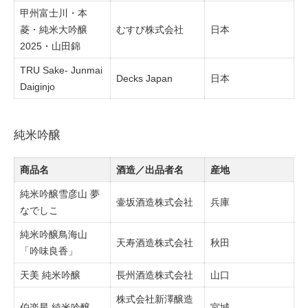
甲州富士川・本
菱・純米大吟醸
むすび株式会社
日本
2025・山田錦
TRU Sake- Junmai
Decks Japan
日本
Daiginjo
純米吟醸
商品名
酒造／出品者名
産地
純米吟醸雪彦山 夢
壷坂酒造株式会社
兵庫
なでしこ
純米吟醸鳥海山
天寿酒造株式会社
秋田
「吟味良香」
天美 純米吟醸
長州酒造株式会社
山口
株式会社新澤醸造
伯楽星 純米吟醸
宮城