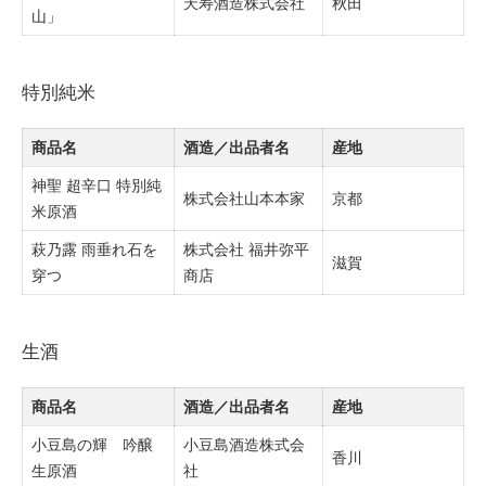
天寿酒造株式会社
秋田
山」
特別純米
商品名
酒造／出品者名
産地
神聖 超辛口 特別純
株式会社山本本家
京都
米原酒
萩乃露 雨垂れ石を
株式会社 福井弥平
滋賀
穿つ
商店
生酒
商品名
酒造／出品者名
産地
小豆島の輝 吟醸
小豆島酒造株式会
香川
生原酒
社