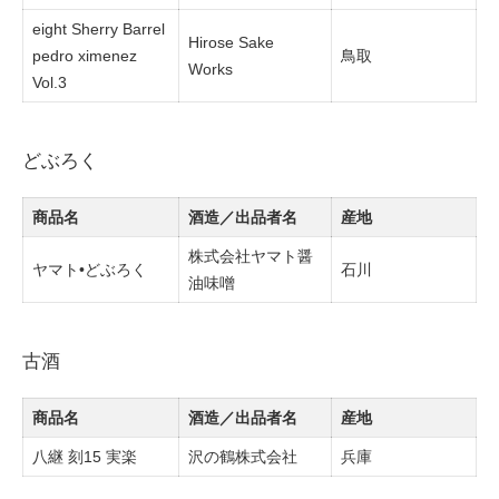
eight Sherry Barrel
Hirose Sake
pedro ximenez
鳥取
Works
Vol.3
どぶろく
商品名
酒造／出品者名
産地
株式会社ヤマト醤
ヤマト•どぶろく
石川
油味噌
古酒
商品名
酒造／出品者名
産地
八継 刻15 実楽
沢の鶴株式会社
兵庫