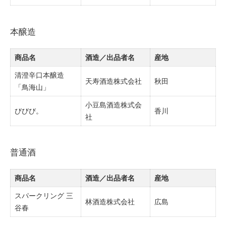
本醸造
商品名
酒造／出品者名
産地
清澄辛口本醸造
天寿酒造株式会社
秋田
「鳥海山」
小豆島酒造株式会
びびび。
香川
社
普通酒
商品名
酒造／出品者名
産地
スパークリング 三
林酒造株式会社
広島
谷春