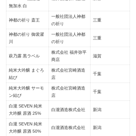
無加水 白
一般社団法人神都
神都の祈り 斎王
三重
の祈り
神都の祈り 御裳濯
一般社団法人神都
三重
川
の祈り
株式会社 福井弥平
萩乃露 黒ラベル
滋賀
商店
純米大吟醸 まぐろ
株式会社宮崎酒造
千葉
結び
店
純米大吟醸 サーモ
株式会社宮崎酒造
千葉
ン結び
店
白瀧 SEVEN 純米
白瀧酒造株式会社
新潟
大吟醸 原酒 25%
白瀧 SEVEN 純米
白瀧酒造株式会社
新潟
大吟醸 原酒 50%