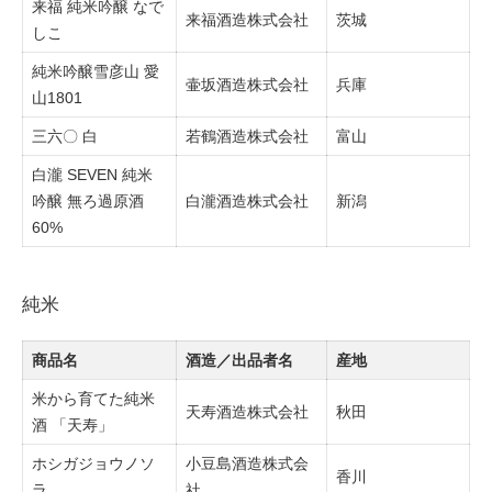
来福 純米吟醸 なで
来福酒造株式会社
茨城
しこ
純米吟醸雪彦山 愛
壷坂酒造株式会社
兵庫
山1801
三六〇 白
若鶴酒造株式会社
富山
白瀧 SEVEN 純米
吟醸 無ろ過原酒
白瀧酒造株式会社
新潟
60%
純米
商品名
酒造／出品者名
産地
米から育てた純米
天寿酒造株式会社
秋田
酒 「天寿」
ホシガジョウノソ
小豆島酒造株式会
香川
ラ
社