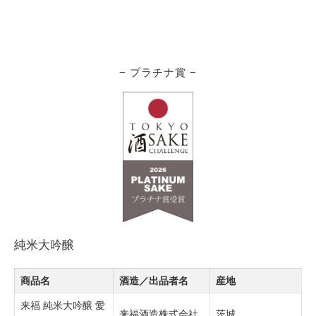
− プラチナ賞 −
純米大吟醸
商品名
酒造／出品者名
産地
来福 純米大吟醸 愛
来福酒造株式会社
茨城