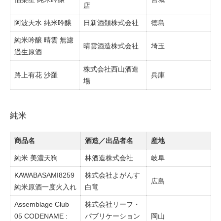
店
阿波天水 純米吟醸
日新酒類株式会社
徳島
純米吟醸 晴雲 無濾
晴雲酒造株式会社
埼玉
過生原酒
株式会社西山酒造
路上有花 沙羅
兵庫
場
純米
商品名
酒造／出品者名
産地
純米 美濃天狗
林酒造株式会社
岐阜
KAWABASAMI8259
株式会社よがんす
広島
純米原酒一度火入れ
白竜
Assemblage Club
株式会社リーフ・
05 CODENAME :
パブリケーション
岡山