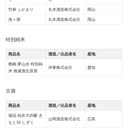
竹林 ふかまり
丸本酒造株式会社
岡山
泡々酒
丸本酒造株式会社
岡山
特別純米
商品名
酒造／出品者名
産地
敷嶋 夢山水 特別純
伊東株式会社
愛知
米 無濾過生原酒
古酒
商品名
酒造／出品者名
産地
瑞冠 純米大吟醸 き
山岡酒造株式会社
広島
もと35 しずく