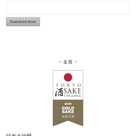
Download Now!
− 金賞 −