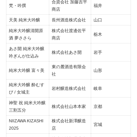
合資会社 加藤吉平
梵・吟撰
福井
商店
天美 純米大吟醸
長州酒造株式会社
山口
純米大吟醸清開原
株式会社渡邊佐平
栃木
酒 夢ささら
商店
あさ開 純米大吟醸
株式会社あさ開
岩手
吟ぎんが仕込み
東の麓酒造有限会
純米大吟醸 富々美
山形
社
純米大吟醸 酔むす
岩村醸造株式会社
岐阜
び / 女城主
神聖 祝 純米大吟醸
株式会社山本本家
京都
三割五分
NIIZAWA KIZASHI
株式会社新澤醸造
宮城
2025
店