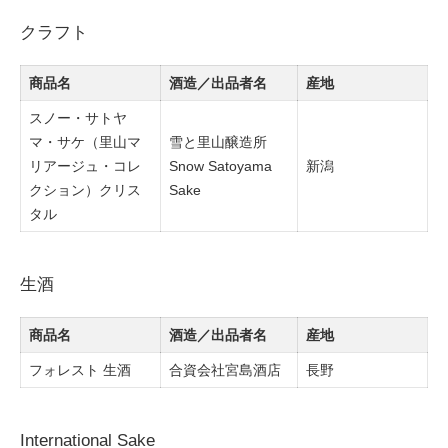
クラフト
商品名
酒造／出品者名
産地
スノー・サトヤ
マ・サケ（里山マ
雪と里山醸造所
リアージュ・コレ
Snow Satoyama
新潟
クション）クリス
Sake
タル
生酒
商品名
酒造／出品者名
産地
フォレスト 生酒
合資会社宮島酒店
長野
International Sake