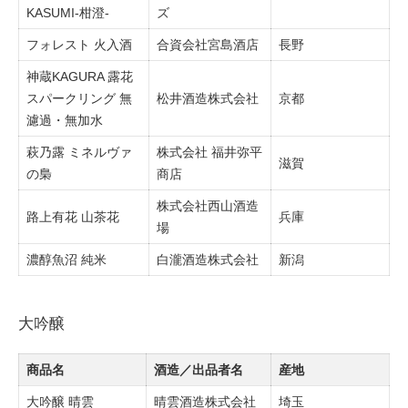
KASUMI-柑澄-
ズ
フォレスト 火入酒
合資会社宮島酒店
長野
神蔵KAGURA 露花
スパークリング 無
松井酒造株式会社
京都
濾過・無加水
萩乃露 ミネルヴァ
株式会社 福井弥平
滋賀
の梟
商店
株式会社西山酒造
路上有花 山茶花
兵庫
場
濃醇魚沼 純米
白瀧酒造株式会社
新潟
大吟醸
商品名
酒造／出品者名
産地
大吟醸 晴雲
晴雲酒造株式会社
埼玉