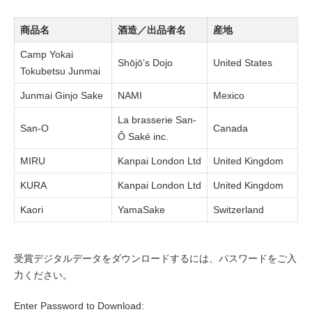
商品名
酒造／出品者名
産地
Camp Yokai
Shōjō’s Dojo
United States
Tokubetsu Junmai
Junmai Ginjo Sake
NAMI
Mexico
La brasserie San-
San-O
Canada
Ô Saké inc.
MIRU
Kanpai London Ltd
United Kingdom
KURA
Kanpai London Ltd
United Kingdom
Kaori
YamaSake
Switzerland
受賞デジタルデータをダウンロードするには、パスワードをご入
力ください。
Enter Password to Download: