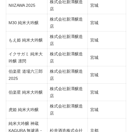
株式会社新澤醸造
NIIZAWA 2025
宮城
店
株式会社新澤醸造
M30 純米大吟醸
宮城
店
株式会社新澤醸造
もえ姫 純米大吟醸
宮城
店
イクサガミ 純米大
株式会社新澤醸造
宮城
吟醸 凛閃
店
伯楽星 道場六三郎
株式会社新澤醸造
宮城
2025
店
株式会社新澤醸造
伯楽星 純米大吟醸
宮城
店
株式会社新澤醸造
虎姫 純米大吟醸
宮城
店
純米大吟醸 神蔵
KAGURA 無濾過・
松井酒造株式会社
京都