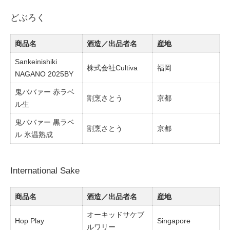
どぶろく
商品名
酒造／出品者名
産地
Sankeinishiki
株式会社Cultiva
福岡
NAGANO 2025BY
鬼ババァー 赤ラベ
割烹さとう
京都
ル生
鬼ババァー 黒ラベ
割烹さとう
京都
ル 氷温熟成
International Sake
商品名
酒造／出品者名
産地
オーキッドサケブ
Hop Play
Singapore
ルワリー