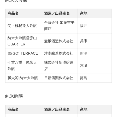
純米大吟醸
商品名
酒造／出品者名
産地
合資会社 加藤吉平
梵・極秘造大吟醸
福井
商店
純米大吟醸雪彦山
壷坂酒造株式会社
兵庫
QUARTER
郷(GO) TERRACE
津南醸造株式会社
新潟
七重八重 純米大
株式会社新澤醸造
宮城
吟醸
店
瓢太閤 純米大吟醸
日新酒類株式会社
徳島
純米吟醸
商品名
酒造／出品者名
産地