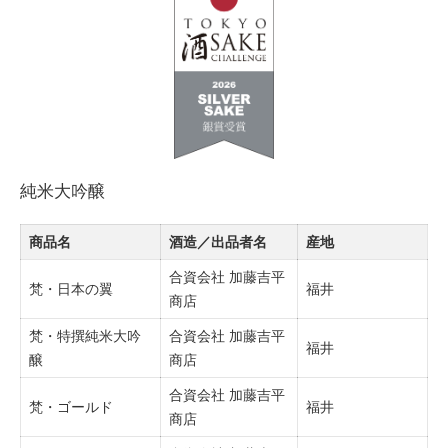
純米大吟醸
商品名
酒造／出品者名
産地
合資会社 加藤吉平
梵・日本の翼
福井
商店
梵・特撰純米大吟
合資会社 加藤吉平
福井
醸
商店
合資会社 加藤吉平
梵・ゴールド
福井
商店