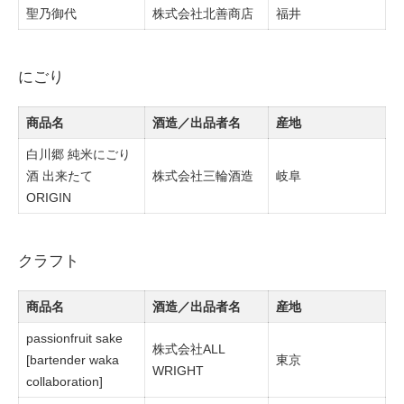
聖乃御代
株式会社北善商店
福井
にごり
商品名
酒造／出品者名
産地
白川郷 純米にごり
酒 出来たて
株式会社三輪酒造
岐阜
ORIGIN
クラフト
商品名
酒造／出品者名
産地
passionfruit sake
株式会社ALL
[bartender waka
東京
WRIGHT
collaboration]