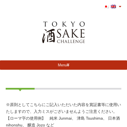
Menu
※原則としてこちらにご記入いただいた内容を賞証書等に使用い
たしますので、入力ミスがございませんようご注意ください。
【ローマ字の使用例】 純米
Jun
mai、 津島 Tsu
shi
ma、 日本酒
nihon
shu
、 醸造
Jozo
など