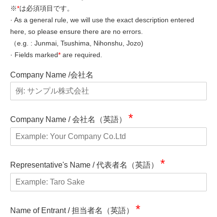
※
*
は必須項目です。
· As a general rule, we will use the exact description entered
here, so please ensure there are no errors.
（e.g. :
Jun
mai, Tsu
shi
ma, Nihon
shu
,
Jozo)
· Fields marked
*
are required.
Company Name /会社名
*
Company Name / 会社名（英語）
*
Representative's Name / 代表者名（英語）
*
Name of Entrant / 担当者名（英語）